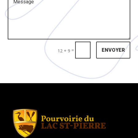
=
ENVOYER
12 + 9