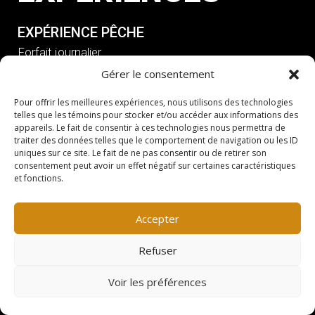
EXPÉRIENCE PÊCHE
Forfait journalier
Pêche guidée
Gérer le consentement
Hébergements
Pour offrir les meilleures expériences, nous utilisons des technologies
Poissons du Lac St-Pierre
telles que les témoins pour stocker et/ou accéder aux informations des
appareils. Le fait de consentir à ces technologies nous permettra de
traiter des données telles que le comportement de navigation ou les ID
EXPÉRIENCE NATURE
uniques sur ce site. Le fait de ne pas consentir ou de retirer son
Parcours journaliers
consentement peut avoir un effet négatif sur certaines caractéristiques
et fonctions.
Parcours guidés
Hébergements
Accepter
Oiseaux du Lac St-Pierre
Refuser
EXPÉRIENCE CORPORATIVE
Nos installations
Voir les préférences
Les activités d’équipe
Lac à l’épaule
Sélectionn