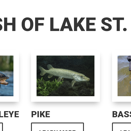
SH OF LAKE ST.
LEYE
PIKE
BAS