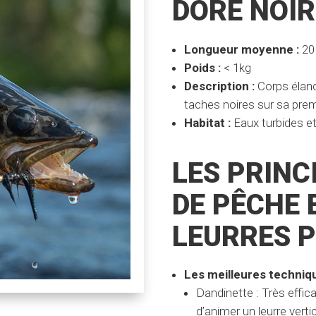
DORÉ NOIR
Longueur moyenne :
20
Poids :
< 1kg
Description :
Corps élanc
taches noires sur sa prem
Habitat :
Eaux turbides e
LES PRINC
DE PÊCHE 
LEURRES P
Les meilleures techniqu
Dandinette : Très effica
d’animer un leurre vert