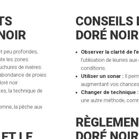
TS
CONSEILS 
NOIR
DORÉ NOIR
et peu profondes,
Observer la clarté de l’e
nte les zones
l’utilisation de leurres 
chures de rivières.
conditions.
 abondance de proies.
Utiliser un sonar :
Il per
oré noir.
augmentant vos chances
es, la technique de
Changer de technique :
une autre méthode, comme 
tomne, la pêche aux
RÈGLEMEN
DORÉ NOIR
ET LE